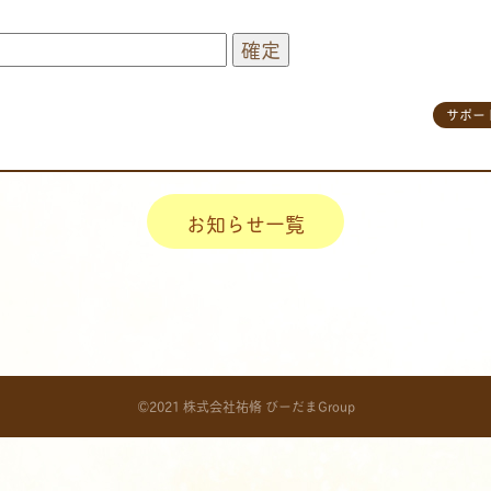
サポー
お知らせ一覧
©2021 株式会社祐脩 びーだまGroup