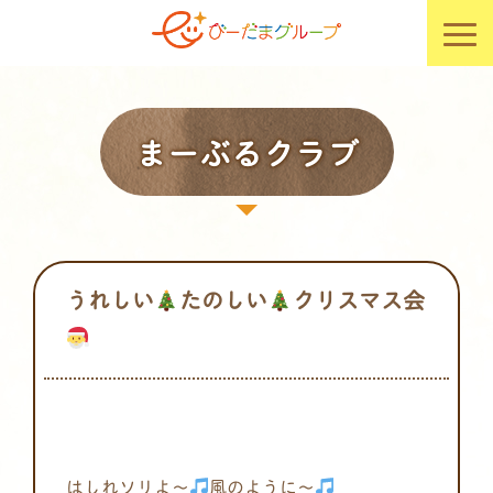
まーぶるクラブ
うれしい
たのしい
クリスマス会
はしれソリよ～
風のように～