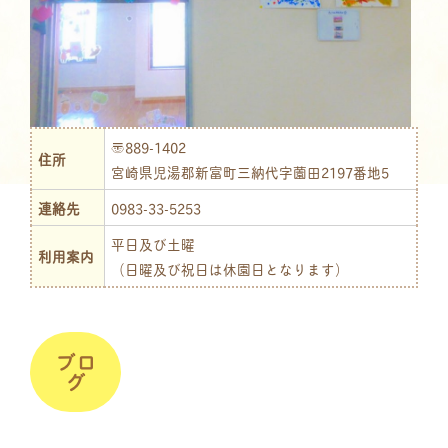
〒889-1402
住所
宮崎県児湯郡新富町三納代字薗田2197番地5
連絡先
0983-33-5253
平日及び土曜
利用案内
（日曜及び祝日は休園日となります）
ブロ
グ