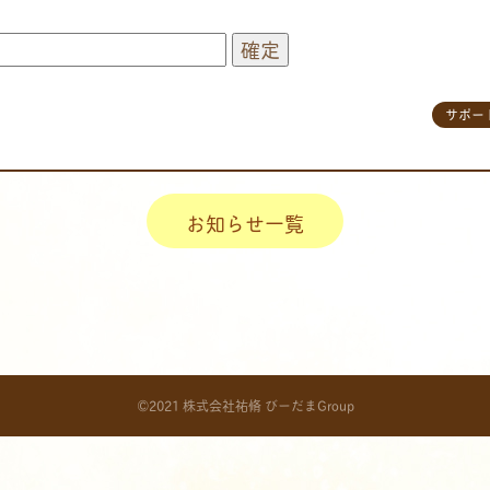
サポー
お知らせ一覧
©2021 株式会社祐脩 びーだまGroup