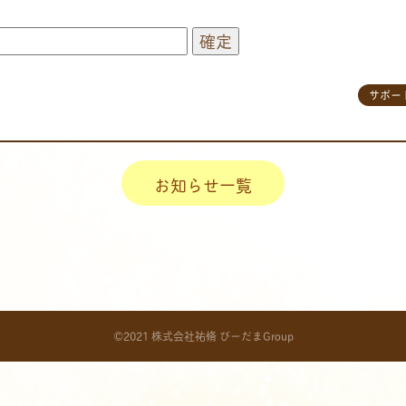
サポー
お知らせ一覧
©2021 株式会社祐脩 びーだまGroup