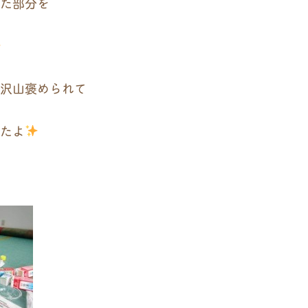
た部分を
沢山褒められて
たよ