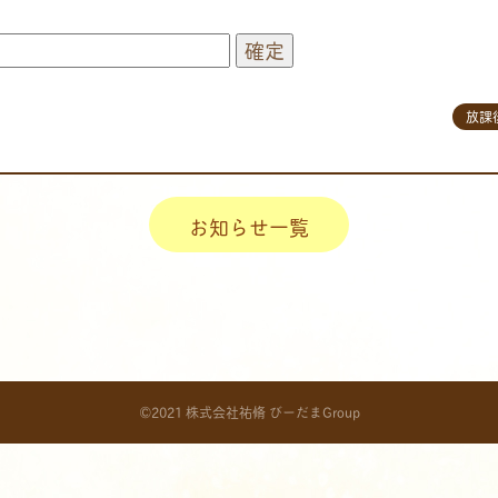
放課
お知らせ一覧
©2021 株式会社祐脩 びーだまGroup