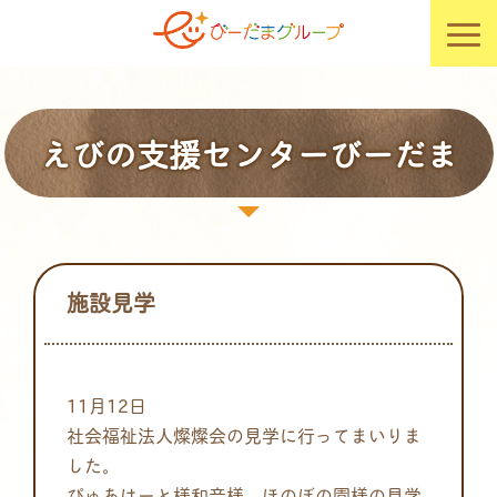
えびの支援センターびーだま
施設見学
11月12日
社会福祉法人燦燦会の見学に行ってまいりま
した。
ぴゅあはーと様和音様、ほのぼの園様の見学