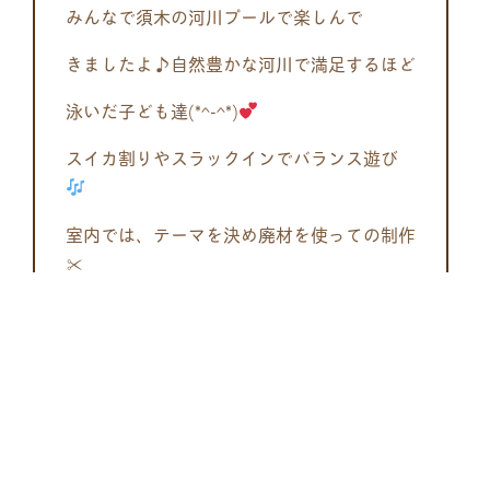
みんなで須木の河川プールで楽しんで
きましたよ♪自然豊かな河川で満足するほど
泳いだ子ども達(*^-^*)
スイカ割りやスラックインでバランス遊び
室内では、テーマを決め廃材を使っての制作
✂
ハサミやカッター、テープも配分も上手に
使えるようになりました。
最後は発表が苦手な子も工夫した部分を
頑張って発表してくれました