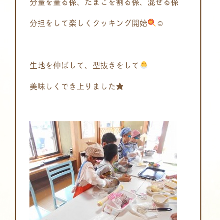
分量を量る係、たまごを割る係、混ぜる係
分担をして楽しくクッキング開始
☺
生地を伸ばして、型抜きをして
美味しくでき上りました★