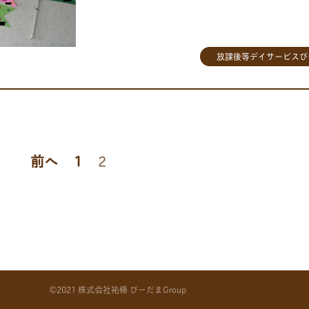
放課後等デイサービスび
投
前へ
1
2
稿
の
ペ
ー
©2021 株式会社祐脩 びーだまGroup