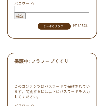
パスワード:
2019.11.28.
まーぶるクラブ
保護中: フラフープくぐり
このコンテンツはパスワードで保護されてい
ます。閲覧するには以下にパスワードを入力
してください。
パスワード: