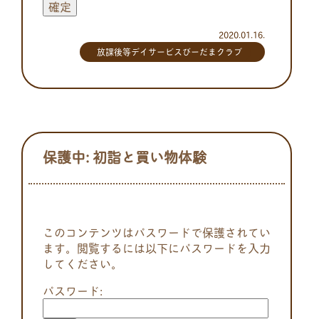
2020.01.16.
放課後等デイサービスびーだまクラブ
保護中: 初詣と買い物体験
このコンテンツはパスワードで保護されてい
ます。閲覧するには以下にパスワードを入力
してください。
パスワード: