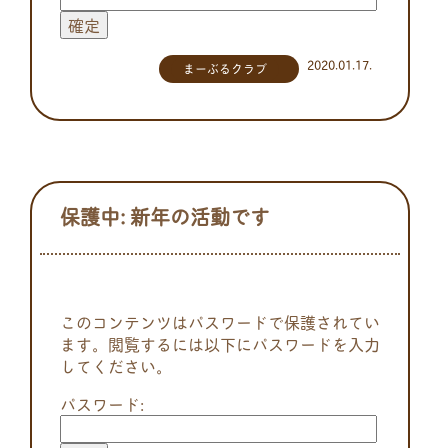
2020.01.17.
まーぶるクラブ
保護中: 新年の活動です
このコンテンツはパスワードで保護されてい
ます。閲覧するには以下にパスワードを入力
してください。
パスワード: