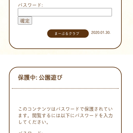
パスワード:
2020.01.30.
まーぶるクラブ
保護中: 公園遊び
このコンテンツはパスワードで保護されてい
ます。閲覧するには以下にパスワードを入力
してください。
パスワード: