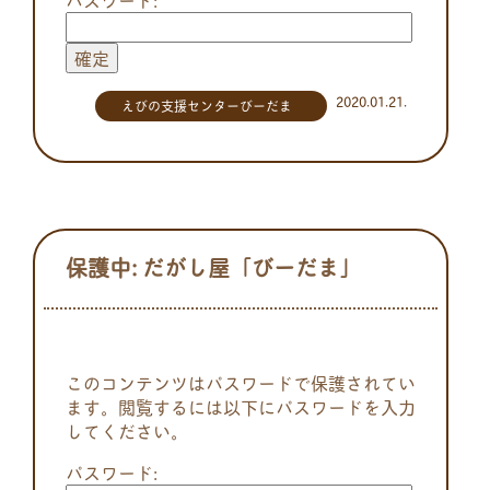
2020.01.21.
えびの支援センターびーだま
保護中: だがし屋「びーだま」
このコンテンツはパスワードで保護されてい
ます。閲覧するには以下にパスワードを入力
してください。
パスワード: