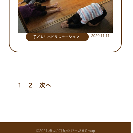
2020.11.11.
子どもリハビリステーション
投
1
2
次へ
稿
の
©2021 株式会社祐脩 びーだまGroup