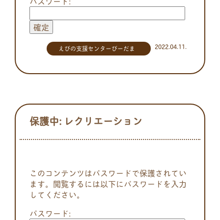
パスワード:
2022.04.11.
えびの支援センターびーだま
保護中: レクリエーション
このコンテンツはパスワードで保護されてい
ます。閲覧するには以下にパスワードを入力
してください。
パスワード: