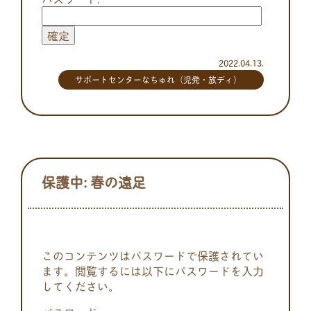
2022.04.13.
サポートセンターなちゅれ（児発・放ディ）
保護中: 春の遠足
このコンテンツはパスワードで保護されてい
ます。閲覧するには以下にパスワードを入力
してください。