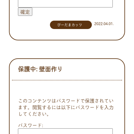
2022.04.01.
びーだまカッツ
保護中: 壁面作り
このコンテンツはパスワードで保護されてい
ます。閲覧するには以下にパスワードを入力
してください。
パスワード: