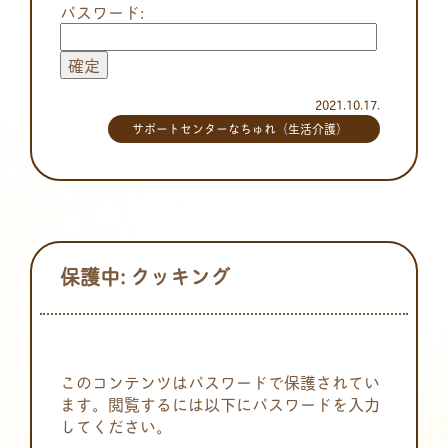
パスワード:
2021.10.17.
サポートセンターなちゅれ（生活介護）
保護中: クッキング
このコンテンツはパスワードで保護されてい
ます。閲覧するには以下にパスワードを入力
してください。