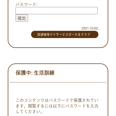
パスワード:
2021.10.02.
放課後等デイサービスびーだまクラブ
保護中: 生活訓練
このコンテンツはパスワードで保護されてい
ます。閲覧するには以下にパスワードを入力
してください。