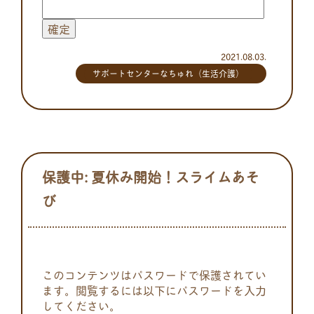
2021.08.03.
サポートセンターなちゅれ（生活介護）
保護中: 夏休み開始！スライムあそ
び
このコンテンツはパスワードで保護されてい
ます。閲覧するには以下にパスワードを入力
してください。