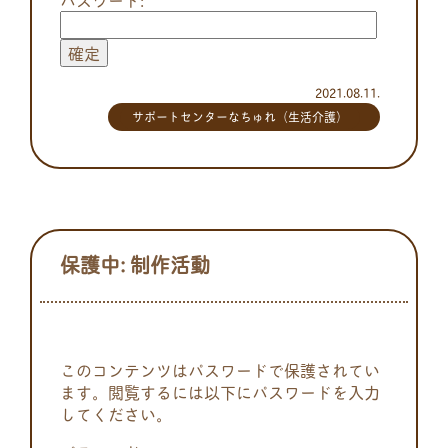
2021.08.11.
サポートセンターなちゅれ（生活介護）
保護中: 制作活動
このコンテンツはパスワードで保護されてい
ます。閲覧するには以下にパスワードを入力
してください。