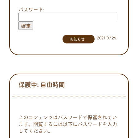
パスワード:
2021.07.25.
お知らせ
保護中: 自由時間
このコンテンツはパスワードで保護されてい
ます。閲覧するには以下にパスワードを入力
してください。