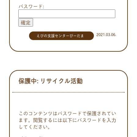
パスワード:
2021.03.06.
えびの支援センターびーだま
保護中: リサイクル活動
このコンテンツはパスワードで保護されてい
ます。閲覧するには以下にパスワードを入力
してください。