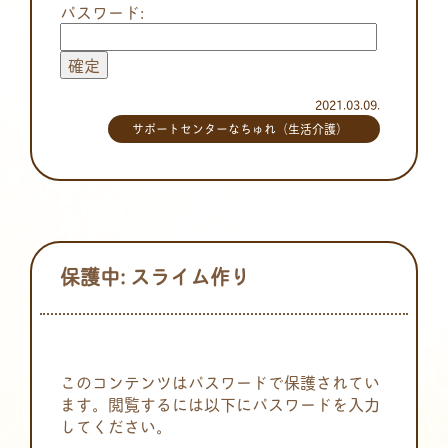
パスワード:
2021.03.09.
サポートセンターなちゅれ（生活介護）
保護中: スライム作り
このコンテンツはパスワードで保護されてい
ます。閲覧するには以下にパスワードを入力
してください。