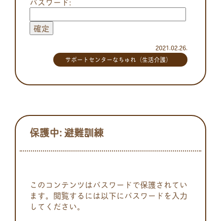
パスワード:
2021.02.26.
サポートセンターなちゅれ（生活介護）
保護中: 避難訓練
このコンテンツはパスワードで保護されてい
ます。閲覧するには以下にパスワードを入力
してください。