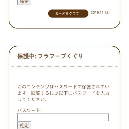
2019.11.28.
まーぶるクラブ
保護中: フラフープくぐり
このコンテンツはパスワードで保護されてい
ます。閲覧するには以下にパスワードを入力
してください。
パスワード: