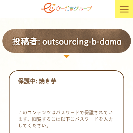
投稿者:
outsourcing-b-dama
保護中: 焼き芋
このコンテンツはパスワードで保護されてい
ます。閲覧するには以下にパスワードを入力
してください。