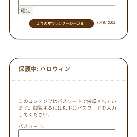
2019.12.03.
えびの支援センターびーだま
保護中: ハロウィン
このコンテンツはパスワードで保護されてい
ます。閲覧するには以下にパスワードを入力
してください。
パスワード: