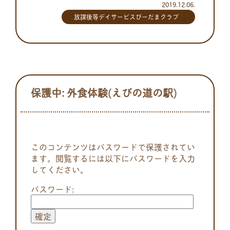
2019.12.06.
放課後等デイサービスびーだまクラブ
保護中: 外食体験(えびの道の駅)
このコンテンツはパスワードで保護されてい
ます。閲覧するには以下にパスワードを入力
してください。
パスワード: