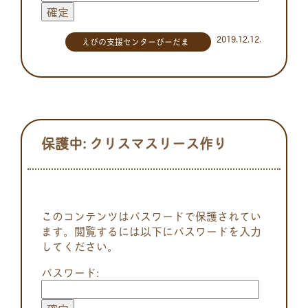
2019.12.12.
えびの支援センターびーだま
保護中: クリスマスリース作り
このコンテンツはパスワードで保護されてい
ます。閲覧するには以下にパスワードを入力
してください。
パスワード: