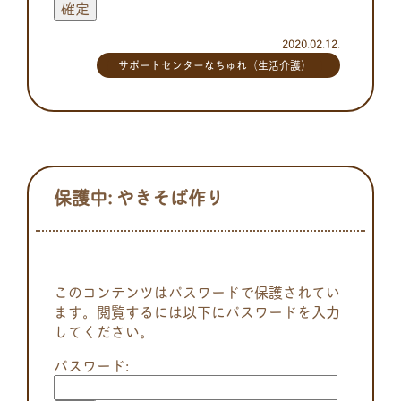
2020.02.12.
サポートセンターなちゅれ（生活介護）
保護中: やきそば作り
このコンテンツはパスワードで保護されてい
ます。閲覧するには以下にパスワードを入力
してください。
パスワード: