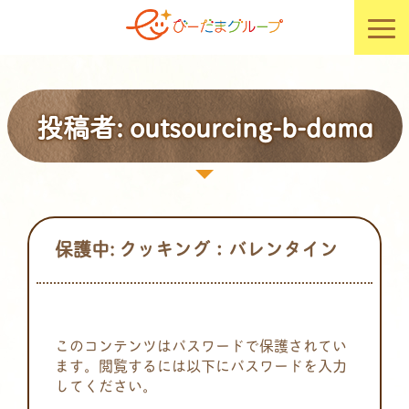
投稿者:
outsourcing-b-dama
保護中: クッキング：バレンタイン
このコンテンツはパスワードで保護されてい
ます。閲覧するには以下にパスワードを入力
してください。