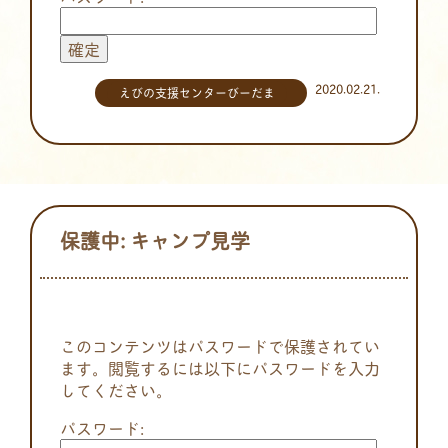
2020.02.21.
えびの支援センターびーだま
保護中: キャンプ見学
このコンテンツはパスワードで保護されてい
ます。閲覧するには以下にパスワードを入力
してください。
パスワード: