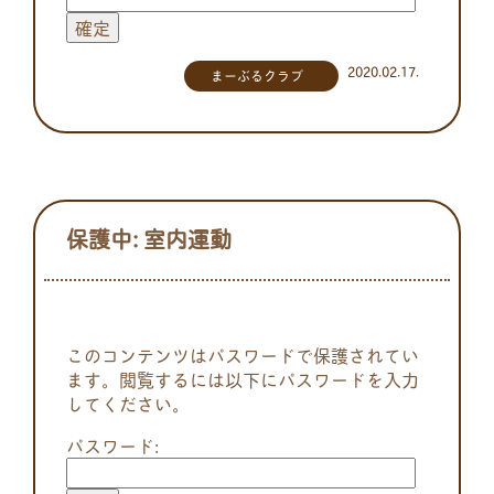
2020.02.17.
まーぶるクラブ
保護中: 室内運動
このコンテンツはパスワードで保護されてい
ます。閲覧するには以下にパスワードを入力
してください。
パスワード: