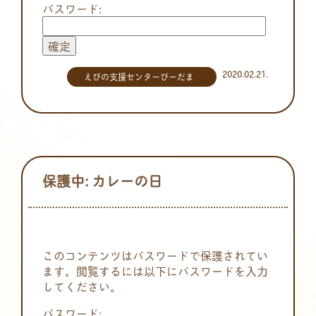
パスワード:
2020.02.21.
えびの支援センターびーだま
保護中: カレーの日
このコンテンツはパスワードで保護されてい
ます。閲覧するには以下にパスワードを入力
してください。
パスワード: