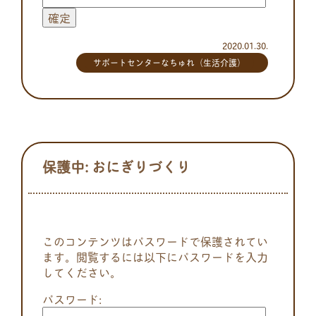
2020.01.30.
サポートセンターなちゅれ（生活介護）
保護中: おにぎりづくり
このコンテンツはパスワードで保護されてい
ます。閲覧するには以下にパスワードを入力
してください。
パスワード: